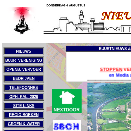
DONDERDAG 6 AUGUSTUS
BUURTNIEUWS 
NIEUWS
BUURTVERENIGING
STOPPEN
VE
OPENB. VERVOER
en Media
-------------------------------------
BEDRIJVEN
TELEFOONNRS
Behoud de veer
Badhoevedorp e.o
OPH. KAL. 2026
SITE LINKS
===================
REGIO BOEKEN
GROEN & WATER