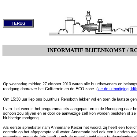
TERUG
INFORMATIE BIJEENKOMST / 
Op woensdag middag 27 oktober 2010 waren alle buurtbewoners en belangst
rondgang door/over het Golfterrein en de ECO zone. (
zie de uitnodiging, klik
Om 15:30 uur liep ons buurthuis Rehoboth lekker vol en toen de laatste g
I.v.m. het weer is het programma iets aangepast en in de Rondgang naar het
schoon zou blijven en er door de aanwezige zelf kon worden besloten of ze
blubberige rondgang.
Als eerste spreekster nam Annemarie Keizer het woord, zij heeft een toeli
controle op het afgepompte vuil water. Annemarie had ook een luchtfoto meeg
vergroting, onder de foto heeft u ook de mogelijkheid deze te downloaden 