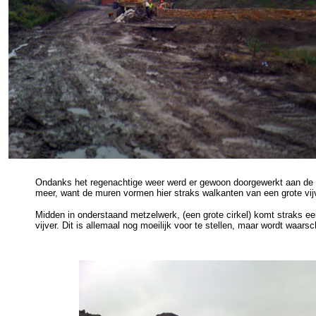
Ondanks het regenachtige weer werd er gewoon doorgewerkt aan de m
meer, want de muren vormen hier straks walkanten van een grote vij
Midden in onderstaand metzelwerk, (een grote cirkel) komt straks een
vijver. Dit is allemaal nog moeilijk voor te stellen, maar wordt waarsch