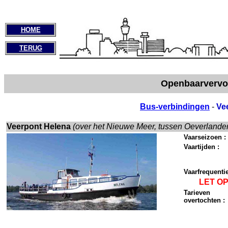
HOME
TERUG
Openbaarvervo
Bus-verbindingen
-
Ve
Veerpont Helena
(over het Nieuwe Meer, tussen Oeverlande
Vaarseizoen :
Vaartijden :
Vaarfrequentie
LET O
Tarieven
overtochten :