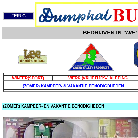
TERUG
BEDRIJVEN IN
"NIE
WINTER(SPORT)
WERK (VRIJETIJDS-) KLEDING
(ZOMER) KAMPEER- & VAKANTIE BENODIGDHEDEN
(ZOMER) KAMPEER- EN VAKANTIE BENODIGHEDEN