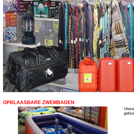
OPBLAASBARE ZWEMBADEN
Uiter
gebru